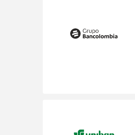
como componente de la Cultura
Organizacional.
Revisión y ajuste de los componentes
del Mapa de Cultura.
Consultoría para el Ajuste al Modelo de
Competencias.
Consultoría para el Diseño del Modelo de
Entrenamiento Grupo Bancolombia.
Procesos de Fortalecimiento, alineación
estratégica y consolidación de Equipos.
Desarrollo de Líderes integrado al
Instituto de Liderazgo del Grupo
Bancolombia (Colombia, Panamá,
Salvador, Guatemala).
Consultoría para el diseño del Modelo de