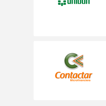
Competencias.
Proceso de Desarrollo de lideres:
“Escuela de liderazgo Unibán”.
Consultoría para el diseño de la cultura y
del modelo de competencias.
Proceso de Desarrollo de lideres.