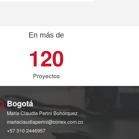
En más de
120
Proyectos
Bogotá
María Claudia Perini Bohórquez
mariaclaudiaperini@conex.com.co
+57 310 2446957