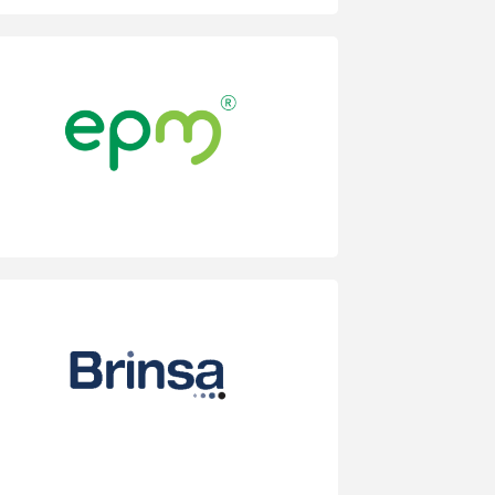
Proceso de Desarrollo de liderazgo en el
Marco de La Escuela de Liderazgo EPM
Consultoría para el Diseño e
implementación de la Estrategia de
Gestión Humana para la Filial del Grupo:
Central Hidroeléctrica de Caldas CHEC.
Consultoría para el ajuste del Modelo de
Competencias, buscando simplicidad y
conexión con el Direccionamiento
Estratégico.
Proceso de desarrollo de Competencias
de Liderazgo y organizacionales.