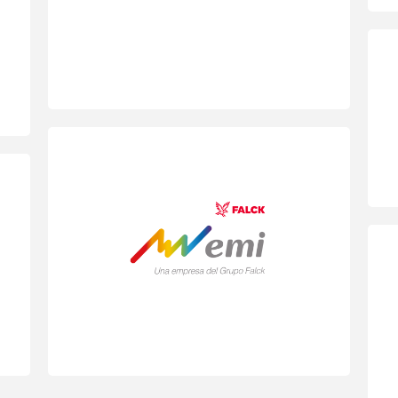
de Desempeño.
Proyecto “Líderes en acción”: Proceso de
desarrollo del Estilo de Liderazgo
diseñado como componente de la Cultura
del Grupo Emi Falck. Participación de
líderes de 6 países (Colombia, Ecuador,
Uruguay, Venezuela, Panamá, El
Salvador)