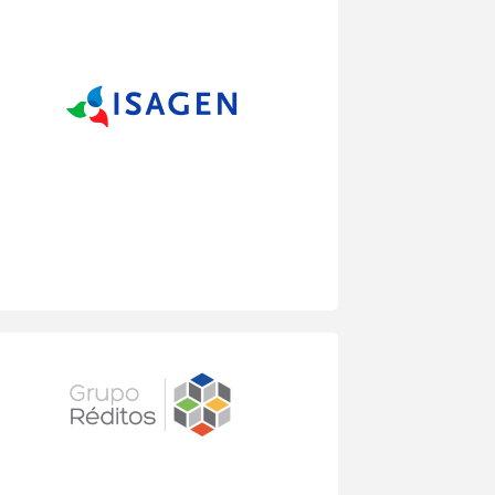
implementación del referente Cultural:
Modelo de trabajo, en función de la
Estrategia corporativa.
Proyecto: “Modelo de Dirección”: Diseño
y desarrollo del Modelo enmarcado en el
Modelo Consolidación Cultural.
Proceso de desarrollo para la apropiación
de las declaraciones culturales.
Participación en la XV CONVENCIÓN
COMERCIAL ISAGEN 2016: Conferencia
“Cultura Organizacional, una ventaja
estratégica. Ver articulo Anexo.
Proyecto “Apropiación del Modelo de
Liderazgo”: Proceso de diseño y
desarrollo de los atributos de Liderazgo
para la transformación de la Cultura
organizacional.